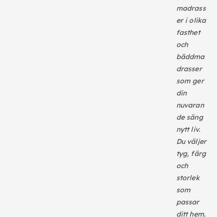
madrass
er i olika
fasthet
och
bäddma
drasser
som ger
din
nuvaran
de säng
nytt liv.
Du väljer
tyg, färg
och
storlek
som
passar
ditt hem.