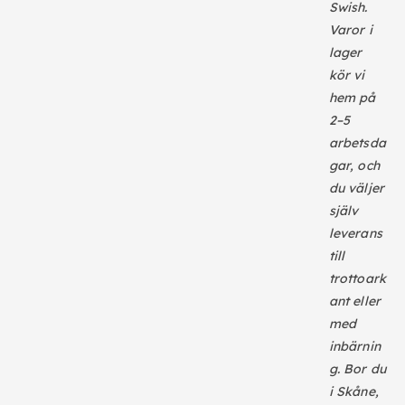
Swish.
Varor i
lager
kör vi
hem på
2–5
arbetsda
gar, och
du väljer
själv
leverans
till
trottoark
ant eller
med
inbärnin
g. Bor du
i Skåne,