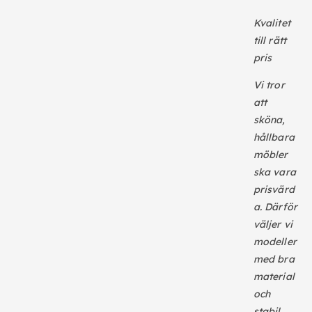
Kvalitet
till rätt
pris
Vi tror
att
sköna,
hållbara
möbler
ska vara
prisvärd
a. Därför
väljer vi
modeller
med bra
material
och
stabil