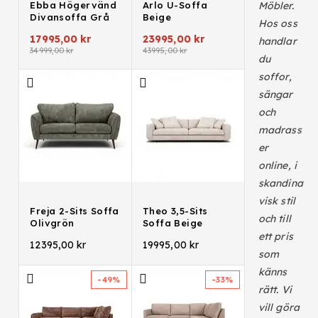
Ebba Högervänd
Arlo U-Soffa
Möbler.
Divansoffa Grå
Beige
Hos oss
17995,00
kr
23995,00
kr
handlar
34999,00
kr
43995,00
kr
du
soffor,
sängar
och
madrass
er
online, i
skandina
visk stil
Freja 2-Sits Soffa
Theo 3,5-Sits
och till
Olivgrön
Soffa Beige
ett pris
12395,00
kr
19995,00
kr
som
känns
-49%
-33%
rätt. Vi
vill göra