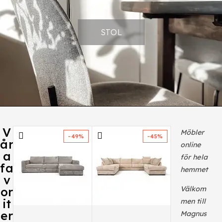
STOL
V
Möbler
-49%
-45%
år
online
a
för hela
fa
hemmet
v
or
Välkom
it
men till
er
Magnus