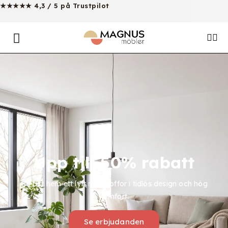
★★★★★ 4,3 / 5 på Trustpilot
Upp till 50% rabatt
Ge ditt hem ett lyft med soffor i tidlös design och hög
komfort.
Se erbjudanden