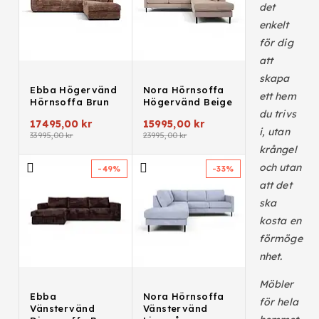
det
enkelt
för dig
att
skapa
Ebba Högervänd
Nora Hörnsoffa
ett hem
Hörnsoffa Brun
Högervänd Beige
du trivs
17495,00
kr
15995,00
kr
i, utan
33995,00
kr
23995,00
kr
krångel
och utan
-49%
-33%
att det
ska
kosta en
förmöge
nhet.
Möbler
Ebba
Nora Hörnsoffa
för hela
Vänstervänd
Vänstervänd