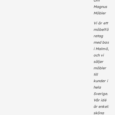
Om
Magnus
Möbler
Vi är ett
möbelfö
retag
med bas
i Malmö,
och vi
säljer
möbler
till
kunder i
hela
Sverige.
Vår idé
är enkel:
sköna