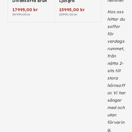
hemmet
Divansoffa Brun
Ljusgrå
17995,00
kr
15995,00
kr
Hos oss
34999,00
kr
23995,00
kr
hittar du
soffor
för
vardags
rummet,
från
nätta 2-
sits till
stora
hörnsoff
or. Vi har
sängar
med och
utan
förvarin
g,