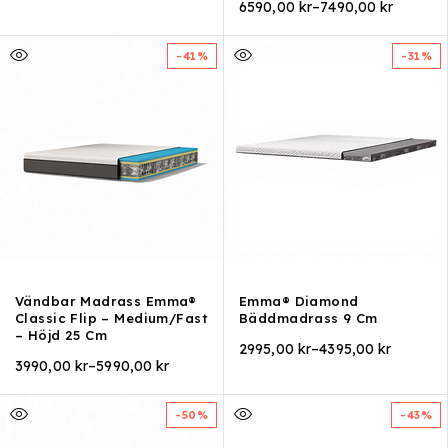
6590,00
kr
–
7490,00
kr
-41%
-31%
Vändbar Madrass Emma®
Emma® Diamond
Classic Flip – Medium/Fast
Bäddmadrass 9 Cm
– Höjd 25 Cm
2995,00
kr
–
4395,00
kr
3990,00
kr
–
5990,00
kr
-50%
-43%