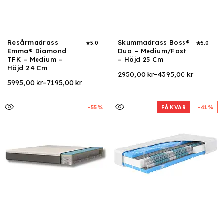
Resårmadrass
Skummadrass Boss®
5.0
5.0
Emma® Diamond
Duo – Medium/Fast
TFK – Medium –
– Höjd 25 Cm
Höjd 24 Cm
2950,00
kr
–
4395,00
kr
5995,00
kr
–
7195,00
kr
-55%
FÅ KVAR
-41%