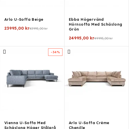
Arlo U-Soffa Beige
Ebba Högervänd
Hörnsoffa Med Schäslong
23995,00
kr
43995,00
kr
Grön
24995,00
kr
49995,00
kr
-34%
Vienna U-Soffa Med
Arlo U-Soffa Crème
Schäslong Höger Stålgrå
Chenille