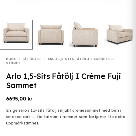
HOME
FÅTÖLJER
ARLO 1,5-SITS FÅTÖLJ I CRÈME FUJI
SAMMET
Arlo 1,5-Sits Fåtölj I Crème Fuji
Sammet
6695,00
kr
En generös 1,5-sits fåtölj i mjukt crèmesammet med ben i
smoked oak — för hörnan i rummet som förtjänar lite extra
uppmärksamhet.